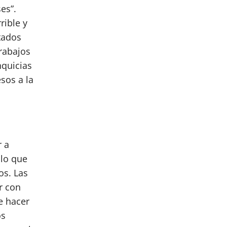
es”.
rible y
tados
rabajos
nquicias
sos a la
r a
 lo que
os. Las
r con
e hacer
os