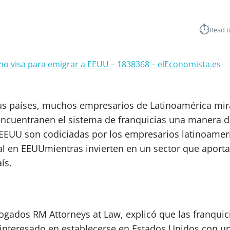
⏱︎
Read t
mo visa para emigrar a EEUU – 1838368 – elEconomista.es
 sus países, muchos empresarios de Latinoamérica mi
y encuentranen el sistema de franquicias una manera 
 EEUU son codiciadas por los empresarios latinoamer
gal en EEUUmientras invierten en un sector que aport
ís.
ogados RM Attorneys at Law, explicó que las franquic
 interesado en establecerse en Estados Unidos con u