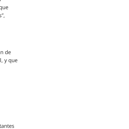
 que
s”,
in de
l, y que
tantes