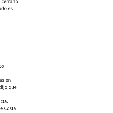
 cerrarlo
ado es
os
as en
dijo que
cta.
de Costa