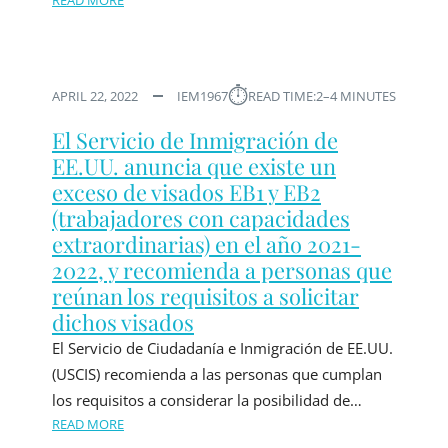
READ MORE
⏱︎
APRIL 22, 2022
IEM1967
READ TIME:
2–4 MINUTES
El Servicio de Inmigración de
EE.UU. anuncia que existe un
exceso de visados EB1 y EB2
(trabajadores con capacidades
extraordinarias) en el año 2021-
2022, y recomienda a personas que
reúnan los requisitos a solicitar
dichos visados
El Servicio de Ciudadanía e Inmigración de EE.UU.
(USCIS) recomienda a las personas que cumplan
los requisitos a considerar la posibilidad de…
READ MORE