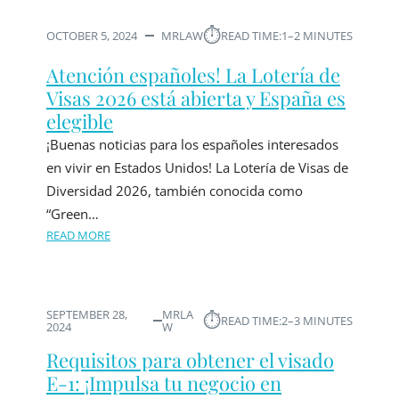
⏱︎
OCTOBER 5, 2024
MRLAW
READ TIME:
1–2 MINUTES
Atención españoles! La Lotería de
Visas 2026 está abierta y España es
elegible
¡Buenas noticias para los españoles interesados
en vivir en Estados Unidos! La Lotería de Visas de
Diversidad 2026, también conocida como
“Green…
READ MORE
SEPTEMBER 28,
MRLA
⏱︎
READ TIME:
2–3 MINUTES
2024
W
Requisitos para obtener el visado
E-1: ¡Impulsa tu negocio en