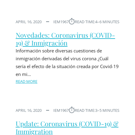
⏱︎
APRIL 16, 2020
IEM1967
READ TIME:
4–6 MINUTES
Novedades: Coronavirus (COVID-
19) & Inmigración
Información sobre diversas cuestiones de
inmigración derivadas del virus corona ¿Cuál
sería el efecto de la situación creada por Covid-19
en mi…
READ MORE
⏱︎
APRIL 16, 2020
IEM1967
READ TIME:
3–5 MINUTES
Update: Coronavirus (COVID-19) &
Immigration