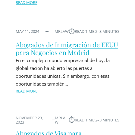
READ MORE
⏱︎
MAY 11, 2024
MRLAW
READ TIME:
2–3 MINUTES
Abogados de Inmigración de EEUU
para Negocios en Madrid
En el complejo mundo empresarial de hoy, la
globalización ha abierto las puertas a
oportunidades únicas. Sin embargo, con esas
oportunidades también…
READ MORE
NOVEMBER 23,
MRLA
⏱︎
READ TIME:
2–3 MINUTES
2023
W
Abogados de Visa para