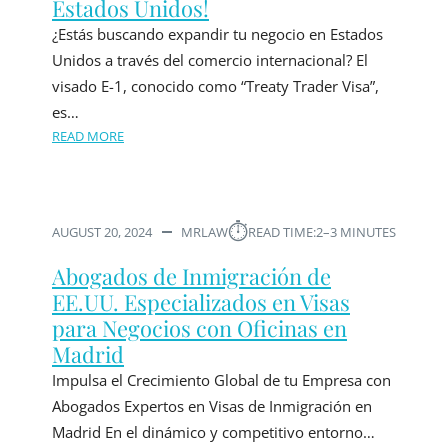
Estados Unidos!
¿Estás buscando expandir tu negocio en Estados
Unidos a través del comercio internacional? El
visado E-1, conocido como “Treaty Trader Visa”,
es…
READ MORE
⏱︎
AUGUST 20, 2024
MRLAW
READ TIME:
2–3 MINUTES
Abogados de Inmigración de
EE.UU. Especializados en Visas
para Negocios con Oficinas en
Madrid
Impulsa el Crecimiento Global de tu Empresa con
Abogados Expertos en Visas de Inmigración en
Madrid En el dinámico y competitivo entorno…