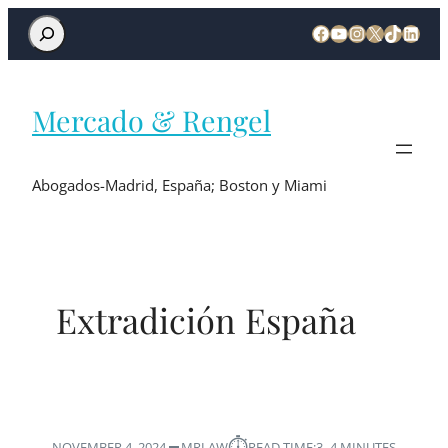
Mercado & Rengel
Abogados-Madrid, España; Boston y Miami
Extradición España
⏱︎
NOVEMBER 4, 2024
MRLAW
READ TIME:
3–4 MINUTES