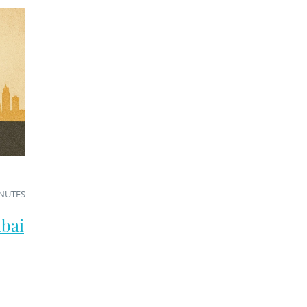
INUTES
ubai