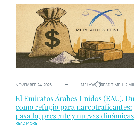
⏱︎
NOVEMBER 24, 2025
MRLAW
READ TIME:
1–2 M
El Emiratos Árabes Unidos (EAU), D
como refugio para narcotraficantes:
pasado, presente y nuevas dinámicas
READ MORE