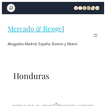
Mercado & Rengel
Abogados-Madrid, España; Boston y Miami
Honduras
⏱︎
MARCH 9, 2018
IEM1967
READ TIME:
2–3 MINUTES