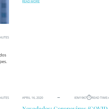
READ MORE
INUTES
ados
pes.
⏱︎
INUTES
APRIL 16, 2020
IEM1967
READ TIME:
Novedades: Coronavirus (COVID-