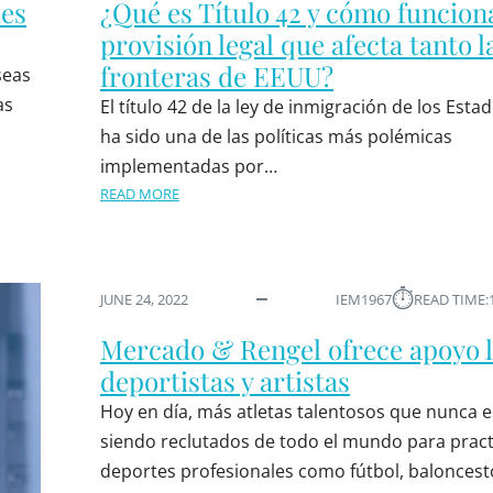
des
¿Qué es Título 42 y cómo funcion
provisión legal que afecta tanto l
fronteras de EEUU?
seas
as
El título 42 de la ley de inmigración de los Est
ha sido una de las políticas más polémicas
implementadas por…
READ MORE
⏱︎
JUNE 24, 2022
IEM1967
READ TIME:
Mercado & Rengel ofrece apoyo l
deportistas y artistas
Hoy en día, más atletas talentosos que nunca 
siendo reclutados de todo el mundo para pract
deportes profesionales como fútbol, baloncest