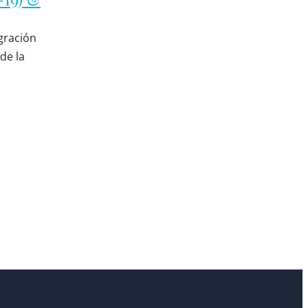
gración
de la