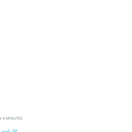
4–6 MINUTES
19) &