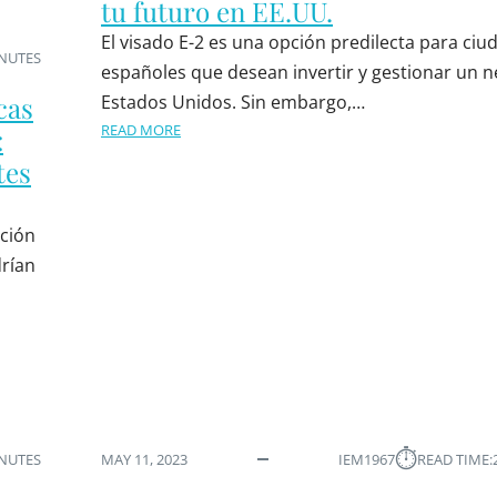
tu futuro en EE.UU.
El visado E-2 es una opción predilecta para ci
INUTES
españoles que desean invertir y gestionar un 
cas
Estados Unidos. Sin embargo,…
READ MORE
:
tes
ación
rían
⏱︎
INUTES
MAY 11, 2023
IEM1967
READ TIME: