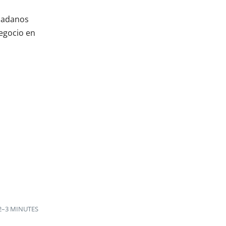
udadanos
negocio en
2–3 MINUTES