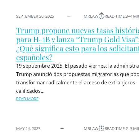
⏱︎
SEPTEMBER 20, 2025
MRLAW
READ TIME:
3–4 M
Trump propone nuevas tasas históri
para H-1B y lanza “Trump Gold Visa”
¿Qué significa esto para los solicitan
españoles?
19 septiembre 2025. El pasado viernes, la administr
Trump anunció dos propuestas migratorias que pod
transformar radicalmente el acceso de extranjeros
calificados…
READ MORE
⏱︎
MAY 24, 2023
MRLAW
READ TIME:
2–3 M