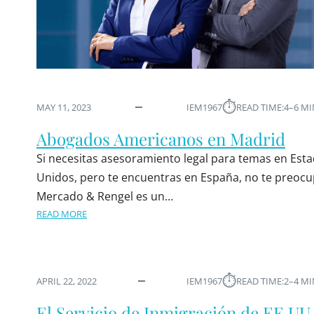
⏱︎
MAY 11, 2023
IEM1967
READ TIME:
4–6 M
Abogados Americanos en Madrid
Si necesitas asesoramiento legal para temas en Est
Unidos, pero te encuentras en España, no te preocu
Mercado & Rengel es un…
READ MORE
⏱︎
APRIL 22, 2022
IEM1967
READ TIME:
2–4 M
El Servicio de Inmigración de EE.UU.