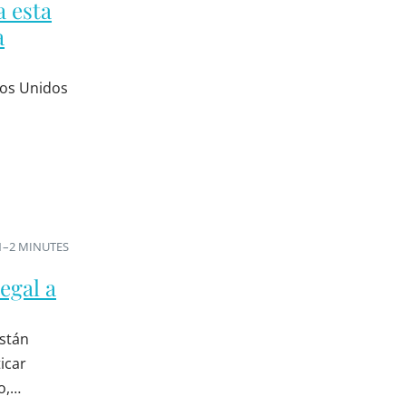
a esta
a
ados Unidos
1–2 MINUTES
egal a
están
icar
o,…