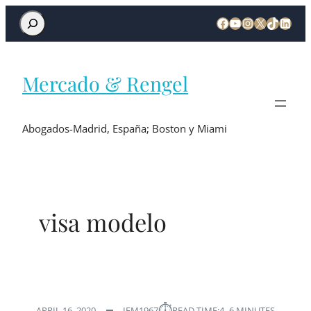
Mercado & Rengel
Abogados-Madrid, España; Boston y Miami
visa modelo
⏱︎
APRIL 16, 2020
IEM1967
READ TIME:
4–6 MINUTES