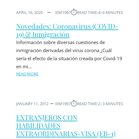
⏱︎
APRIL 16, 2020
IEM1967
READ TIME:
4–6 MINUTES
Novedades: Coronavirus (COVID-
19) & Inmigración
Información sobre diversas cuestiones de
inmigración derivadas del virus corona ¿Cuál
sería el efecto de la situación creada por Covid-19
en mi…
READ MORE
⏱︎
JANUARY 11, 2012
IEM1967
READ TIME:
2–3 MINUTES
EXTRANJEROS CON
HABILIDADES
EXTRAORDINARIAS-VISA (EB-1)