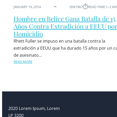
⏱︎
JANUARY 19, 2014
IEM1967
READ TIME:
1–2 M
Hombre en Belice Gana Batalla de 15
Años Contra Extradición a EEUU po
Homicidio
Rhett Fuller se impuso en una batalla contra la
extradición a EEUU que ha durado 15 años por un c
de asesinato…
READ MORE
2020 Lorem Ipsum, Lorem
LP 3200