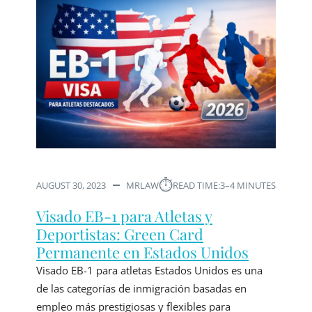
⏱︎
AUGUST 30, 2023
MRLAW
READ TIME:
3–4 MINUTES
Visado EB-1 para Atletas y
Deportistas: Green Card
Permanente en Estados Unidos
Visado EB-1 para atletas Estados Unidos es una
de las categorías de inmigración basadas en
empleo más prestigiosas y flexibles para