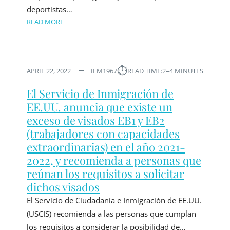
deportistas…
READ MORE
⏱︎
APRIL 22, 2022
IEM1967
READ TIME:
2–4 MINUTES
El Servicio de Inmigración de
EE.UU. anuncia que existe un
exceso de visados EB1 y EB2
(trabajadores con capacidades
extraordinarias) en el año 2021-
2022, y recomienda a personas que
reúnan los requisitos a solicitar
dichos visados
El Servicio de Ciudadanía e Inmigración de EE.UU.
(USCIS) recomienda a las personas que cumplan
los requisitos a considerar la posibilidad de…