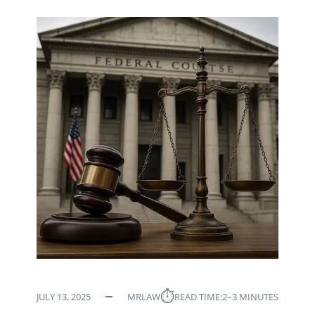
⏱︎
JULY 13, 2025
MRLAW
READ TIME:
2–3 MINUTES