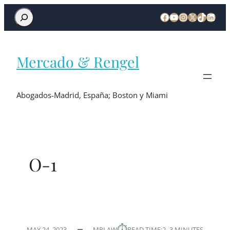
Mercado & Rengel
Abogados-Madrid, España; Boston y Miami
O-1
⏱︎
MAY 24, 2023
MRLAW
READ TIME:
2–3 MINUTES