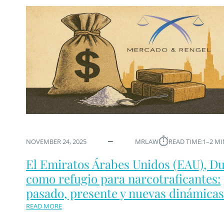
⏱︎
NOVEMBER 24, 2025
MRLAW
READ TIME:
1–2 M
El Emiratos Árabes Unidos (EAU), D
como refugio para narcotraficantes:
pasado, presente y nuevas dinámicas
READ MORE