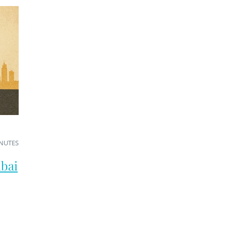
INUTES
ubai