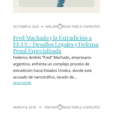
⏱︎
OCTOBER 4, 2025
MRLAW
READ TIME:
2–3 MINUTES
Fred Machado y la Extradición a
EE.UU.: Desafíos Legales y Defensa
Penal Especializada
Federico Andrés “Fred” Machado, empresario
argentino, enfrenta un complejo proceso de
extradición hacia Estados Unidos, donde está
acusado de narcotráfico, lavado de…
READ MORE
⏱︎
MARCH 8, 2018
IEM1967
READ TIME:
2–3 MINUTES