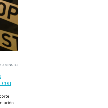
2–3 MINUTES
s
o con
corte
entación