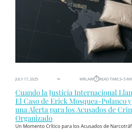
⏱︎
JULY 17, 2025
MRLAW
READ TIME:
3–5 M
Cuando la Justicia Internacional Lla
El Caso de Erick Mosquea-Polanco y
una Alerta para los Acusados de Cri
Organizado
Un Momento Crítico para los Acusados de Narcotráf