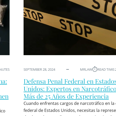
⏱︎
INUTES
SEPTEMBER 28, 2024
MRLAW
READ TIME:
ma:
Defensa Penal Federal en Estado
Unidos: Expertos en Narcotráfic
men
Más de 25 Años de Experiencia
Cuando enfrentas cargos de narcotráfico en la 
federal de Estados Unidos, necesitas la repres
ico