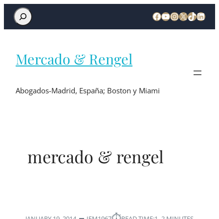
Mercado & Rengel
Abogados-Madrid, España; Boston y Miami
mercado & rengel
⏱︎
JANUARY 19, 2014
IEM1967
READ TIME:
1–2 MINUTES