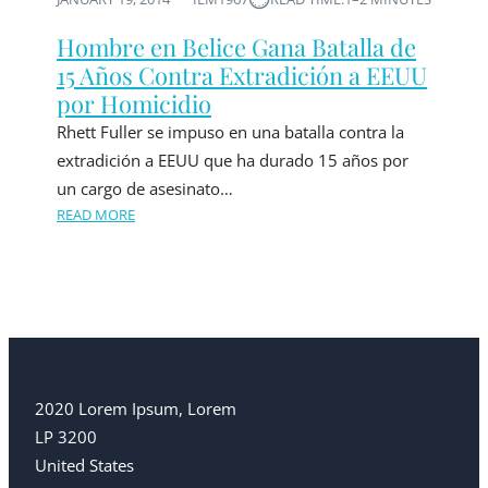
Hombre en Belice Gana Batalla de
15 Años Contra Extradición a EEUU
por Homicidio
Rhett Fuller se impuso en una batalla contra la
extradición a EEUU que ha durado 15 años por
un cargo de asesinato…
READ MORE
2020 Lorem Ipsum, Lorem
LP 3200
United States