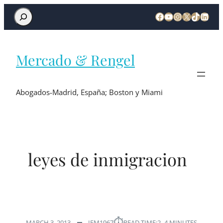
Mercado & Rengel
Abogados-Madrid, España; Boston y Miami
leyes de inmigracion
⏱︎
MARCH 3, 2013
IEM1967
READ TIME:
2–4 MINUTES