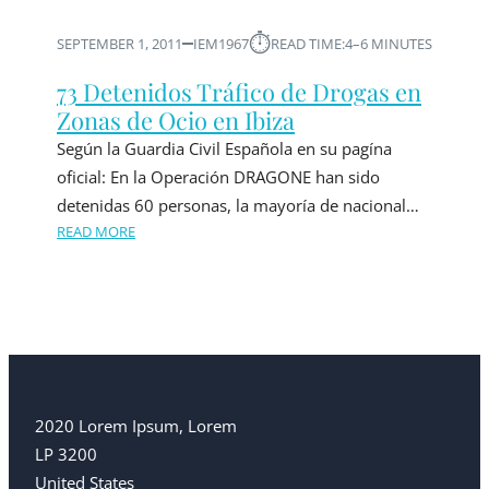
⏱︎
SEPTEMBER 1, 2011
IEM1967
READ TIME:
4–6 MINUTES
73 Detenidos Tráfico de Drogas en
Zonas de Ocio en Ibiza
Según la Guardia Civil Española en su pagína
oficial: En la Operación DRAGONE han sido
detenidas 60 personas, la mayoría de nacional…
READ MORE
2020 Lorem Ipsum, Lorem
LP 3200
United States