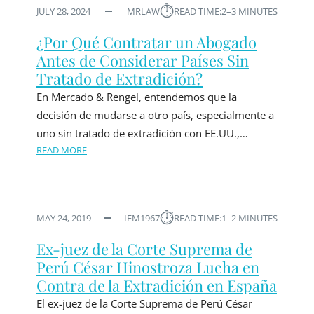
⏱︎
JULY 28, 2024
MRLAW
READ TIME:
2–3 MINUTES
¿Por Qué Contratar un Abogado
Antes de Considerar Países Sin
Tratado de Extradición?
En Mercado & Rengel, entendemos que la
decisión de mudarse a otro país, especialmente a
uno sin tratado de extradición con EE.UU.,…
READ MORE
⏱︎
MAY 24, 2019
IEM1967
READ TIME:
1–2 MINUTES
Ex-juez de la Corte Suprema de
Perú César Hinostroza Lucha en
Contra de la Extradición en España
El ex-juez de la Corte Suprema de Perú César