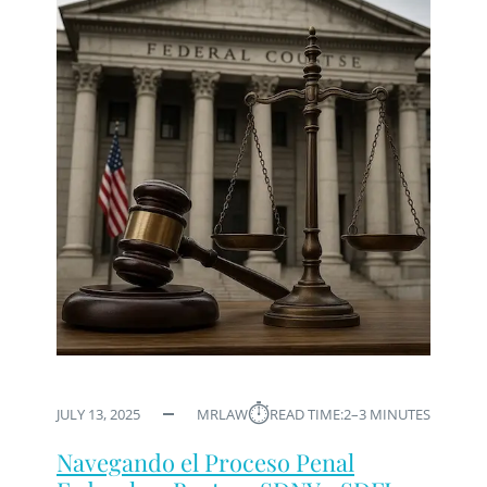
⏱︎
JULY 13, 2025
MRLAW
READ TIME:
2–3 MINUTES
Navegando el Proceso Penal