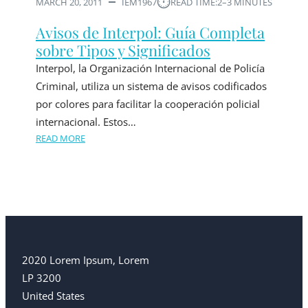
⏱︎
MARCH 20, 2011
IEM1967
READ TIME:
2–3 MINUTES
Avisos de Interpol: Guía Completa
sobre Tipos y Significados
Interpol, la Organización Internacional de Policía
Criminal, utiliza un sistema de avisos codificados
por colores para facilitar la cooperación policial
internacional. Estos…
READ MORE
2020 Lorem Ipsum, Lorem
LP 3200
United States