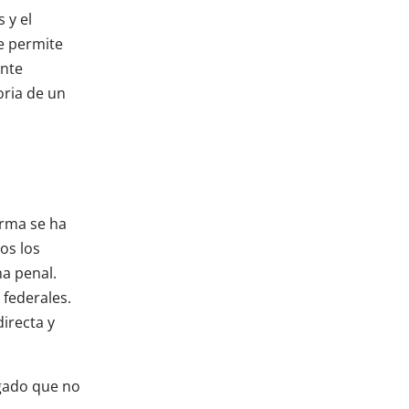
 y el
e permite
ente
oria de un
irma se ha
os los
ma penal.
 federales.
irecta y
ogado que no