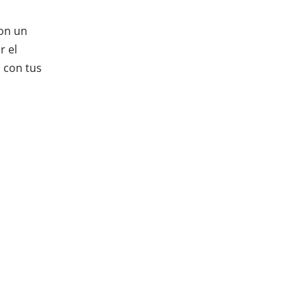
con un
r el
 con tus