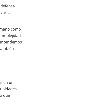
a defensa
car la
ra mano cómo
 complejidad,
, entendemos
 también
ir en un
munidades–
do que