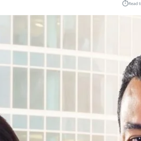
⏱︎
Read t