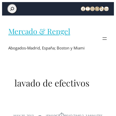
Mercado & Rengel
Abogados-Madrid, España; Boston y Miami
lavado de efectivos
⏱︎
MAY 30, 2013
IEM1967
READ TIME:
2–3 MINUTES