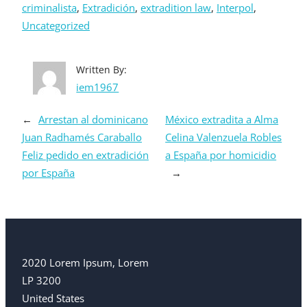
criminalista
, 
Extradición
, 
extradition law
, 
Interpol
, 
Uncategorized
Written By:
iem1967
←
Arrestan al dominicano
México extradita a Alma
Juan Radhamés Caraballo
Celina Valenzuela Robles
Feliz pedido en extradición
a España por homicidio
por España
→
2020 Lorem Ipsum, Lorem
LP 3200
United States