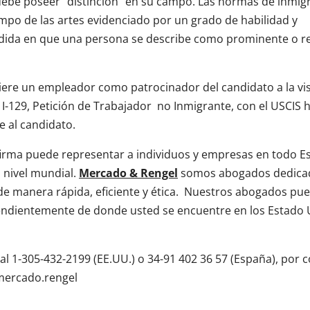
o debe poseer “distinción” en su campo. Las normas de inmig
ampo de las artes evidenciado por un grado de habilidad y
dida en que una persona se describe como prominente o r
uiere un empleador como patrocinador del candidato a la vis
-129, Petición de Trabajador
no Inmigrante, con el USCIS 
e al candidato.
 firma puede representar a individuos y empresas en todo E
 nivel mundial.
Mercado & Rengel
somos abogados dedica
d de manera rápida, eficiente y ética. Nuestros abogados p
pendientemente de donde usted se encuentre en los Estado 
l 1-305-432-2199 (EE.UU.) o 34-91 402 36 57 (España), por 
mercado.rengel