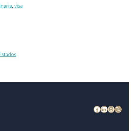
inaria
, 
visa
 Estados