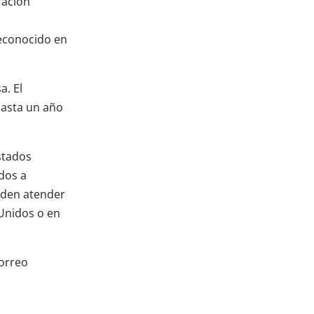
ración
econocido en
a. El
hasta un año
stados
dos a
ueden atender
Unidos o en
correo