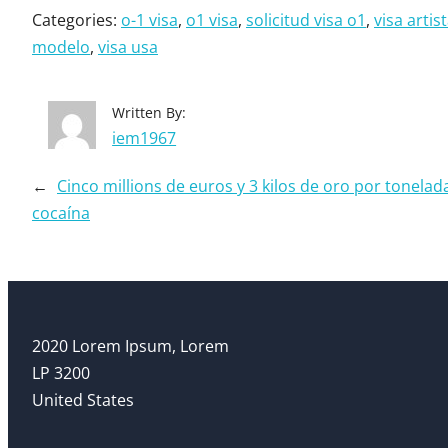
Categories:
o-1 visa
, 
o1 visa
, 
solicitud visa o1
, 
visa artis
modelo
, 
visa usa
Written By:
iem1967
←
Cinco millions de euros y 3 kilos de oro por tonelad
cocaína
2020 Lorem Ipsum, Lorem
LP 3200
United States