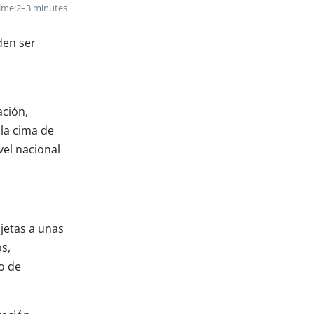
ime:
2–3 minutes
den ser
ación,
la cima de
vel nacional
ujetas a unas
s,
o de