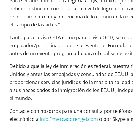
Para ser admitido en la categoría O-1(B), el extranjer
definen distinción como “un alto nivel de logro en el c
reconocimiento muy por encima de lo común en la me
el campo de las artes.”
Tanto para la visa O-1A como para la visa O-1B, se req
empleador/patrocinador debe presentar el Formulario I
antes de un evento programado para el cual se necesit
Debido a que la ley de inmigración es federal, nuestra
Unidos y antes las embajadas y consulados de EE.UU. a
proporcionar servicios jurídicos de la más alta calida
a sus necesidades de inmigración de los EE.UU., inde
el mundo.
Contacte con nosotros para una consulta por teléfono a
electrónico a
info@mercadorengel.com
o por Skype a 