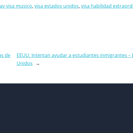
tav visa musico
, 
visa estados unidos
, 
visa habilidad extraord
as de
EEUU: Intentan ayudar a estudiantes inmigrantes –
Unidos
→