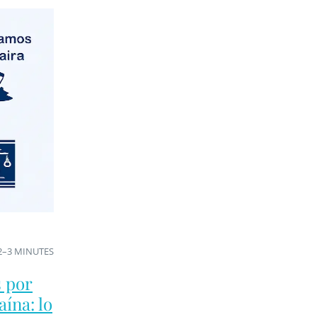
2–3 MINUTES
 por
ína: lo