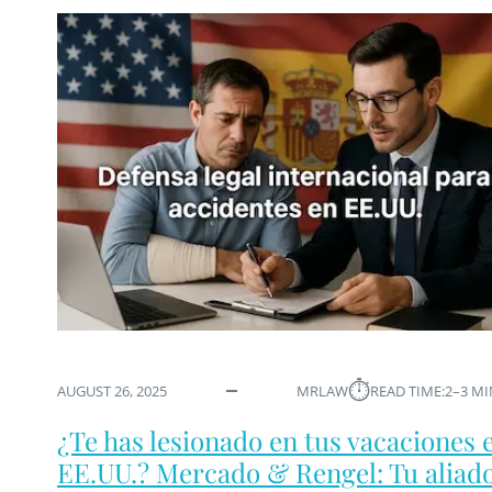
⏱︎
AUGUST 26, 2025
MRLAW
READ TIME:
2–3 M
¿Te has lesionado en tus vacaciones 
EE.UU.? Mercado & Rengel: Tu aliad