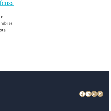
efensa
te
hombres
sta