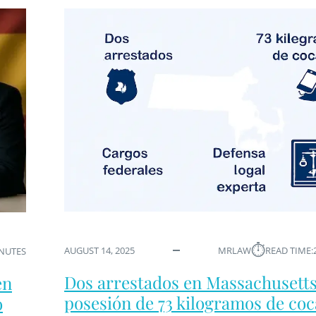
⏱︎
AUGUST 14, 2025
MRLAW
READ TIME:
INUTES
Dos arrestados en Massachusetts
en
posesión de 73 kilogramos de coca
o