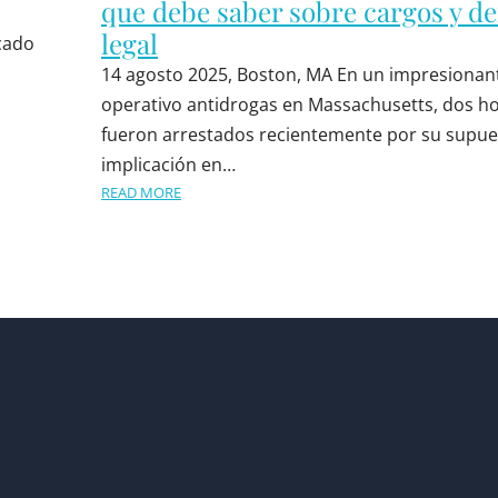
que debe saber sobre cargos y d
legal
cado
14 agosto 2025, Boston, MA En un impresionan
operativo antidrogas en Massachusetts, dos 
fueron arrestados recientemente por su supue
implicación en…
READ MORE