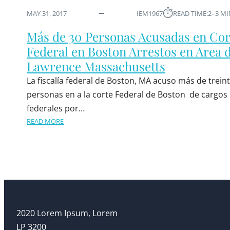
⏱︎
MAY 31, 2017
IEM1967
READ TIME:
2–3 M
Más de 30 Personas Acusadas en Cor
Federal en Boston Arrestos en Area 
Lawrence Massachusetts
La fiscalía federal de Boston, MA acuso más de trein
personas en a la corte Federal de Boston ​​de cargos
federales por…
READ MORE
2020 Lorem Ipsum, Lorem
LP 3200