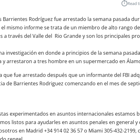
⏱︎
Read t
ús Barrientes Rodríguez fue arrestado la semana pasada du
ún el mismo informe se trata de un miembro de alto rango d
 a través del Valle del Rio Grande y son los principales p
na investigación en donde a principios de la semana pasada
a y arrestaron a tres hombre en un supermercado en Álamo
ura que fue arrestado después que un informante del FBI adqu
ncia de Barrientes Rodriguez comenzando en el mes de sept
tas experimentados en asuntos internacionales estamos b
mos listos para ayudarles en asuntos penales en general y
nosotros en Madrid +34 914 02 36 57 o Miami 305-432-2199, 
ado.rengel