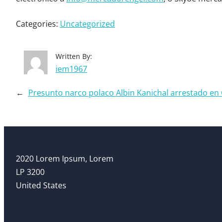
Categories:
Uncategorized
Written By:
iem1967
←
Presunto narco polaco Albin Kanichal arrestado en
2020 Lorem Ipsum, Lorem
LP 3200
United States