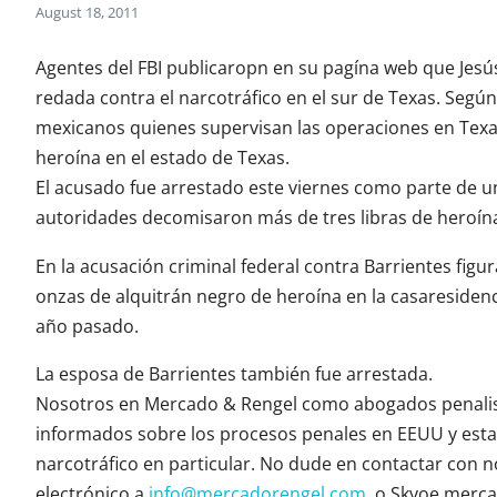
August 18, 2011
Agentes del FBI publicaropn en su pagína web que Jes
redada contra el narcotráfico en el sur de Texas. Seg
mexicanos quienes supervisan las operaciones en Texas
heroína en el estado de Texas.
El acusado fue arrestado este viernes como parte de u
autoridades decomisaron más de tres libras de heroín
En la acusación criminal federal contra Barrientes fig
onzas de alquitrán negro de heroína en la casareside
año pasado.
La esposa de Barrientes también fue arrestada.
Nosotros en Mercado & Rengel como abogados penalis
informados sobre los procesos penales en EEUU y esta
narcotráfico en particular. No dude en contactar con 
electrónico a
info@mercadorengel.com
, o Skyoe merc