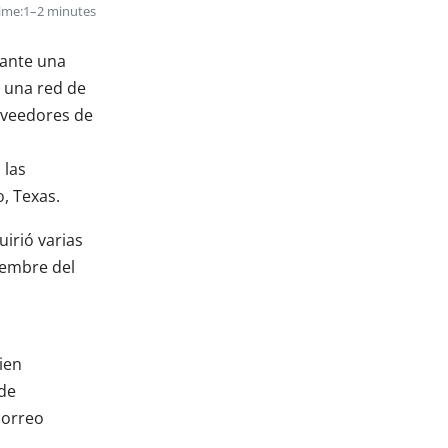
ime:
1–2 minutes
rante una
e una red de
roveedores de
 las
, Texas.
irió varias
iembre del
ien
 de
correo