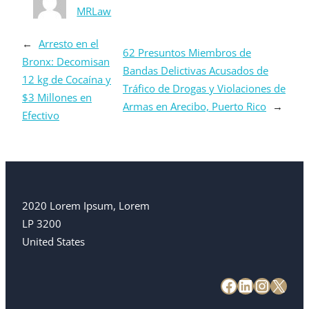
MRLaw
←
Arresto en el
62 Presuntos Miembros de
Bronx: Decomisan
Bandas Delictivas Acusados de
12 kg de Cocaína y
Tráfico de Drogas y Violaciones de
$3 Millones en
Armas en Arecibo, Puerto Rico
→
Efectivo
2020 Lorem Ipsum, Lorem
LP 3200
United States