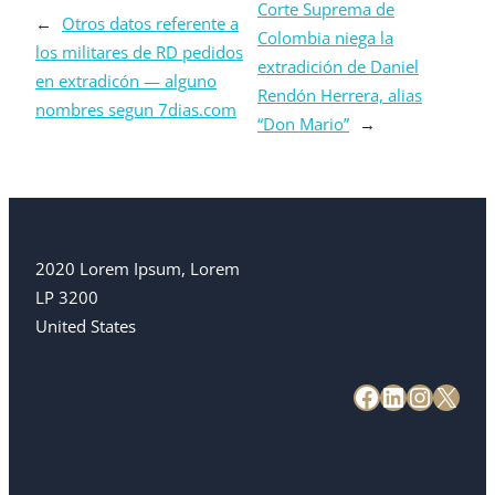
Corte Suprema de
←
Otros datos referente a
Colombia niega la
los militares de RD pedidos
extradición de Daniel
en extradicón — alguno
Rendón Herrera, alias
nombres segun 7dias.com
“Don Mario”
→
2020 Lorem Ipsum, Lorem
LP 3200
United States