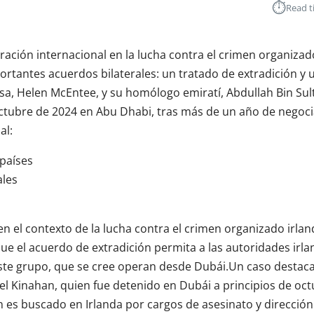
⏱︎
Read t
ración internacional en la lucha contra el crimen organizado
rtantes acuerdos bilaterales: un tratado de extradición y
desa, Helen McEntee, y su homólogo emiratí, Abdullah Bin Su
 octubre de 2024 en Abu Dhabi, tras más de un año de negoc
al:
 países
ales
n el contexto de la lucha contra el crimen organizado irlan
ue el acuerdo de extradición permita a las autoridades irl
este grupo, que se cree operan desde Dubái.Un caso destaca
 Kinahan, quien fue detenido en Dubái a principios de oct
n es buscado en Irlanda por cargos de asesinato y direcció