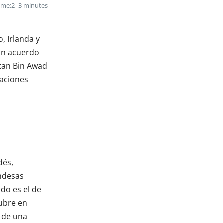
ime:
2–3 minutes
, Irlanda y
 un acuerdo
ltan Bin Awad
iaciones
dés,
andesas
do es el de
ubre en
n de una