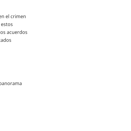
en el crimen
 estos
stos acuerdos
atados
l panorama