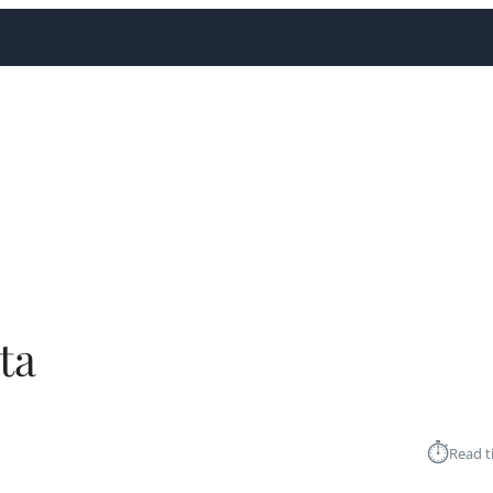
ta
⏱︎
Read t