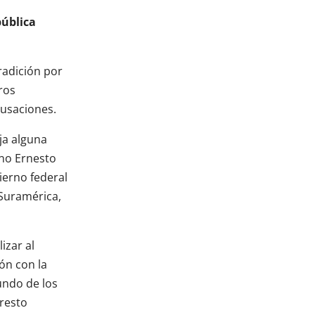
pública
radición por
ros
cusaciones.
ja alguna
ino Ernesto
ierno federal
 Suramérica,
izar al
ón con la
undo de los
resto