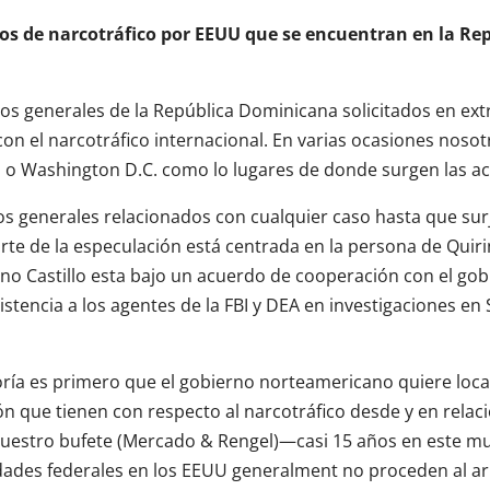
s de narcotráfico por EEUU que se encuentran en la Re
os generales de la República Dominicana solicitados en ext
 el narcotráfico internacional. En varias ocasiones nosot
a o Washington D.C. como lo lugares de donde surgen las a
s generales relacionados con cualquier caso hasta que sur
parte de la especulación está centrada en la persona de Quir
ino Castillo esta bajo un acuerdo de cooperación con el gob
stencia a los agentes de la FBI y DEA en investigaciones en
ría es primero que el gobierno norteamericano quiere local
 que tienen con respecto al narcotráfico desde y en relaci
nuestro bufete (Mercado & Rengel)—casi 15 años en este m
idades federales en los EEUU generalment no proceden al ar