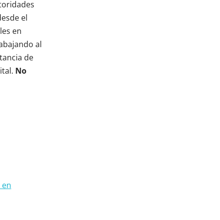
utoridades
desde el
les en
rabajando al
tancia de
ital.
No
 en